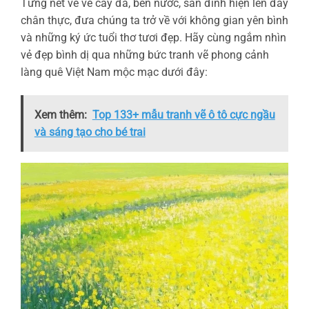
Từng nét vẽ về cây đa, bến nước, sân đình hiện lên đầy
chân thực, đưa chúng ta trở về với không gian yên bình
và những ký ức tuổi thơ tươi đẹp. Hãy cùng ngắm nhìn
vẻ đẹp bình dị qua những bức tranh vẽ phong cảnh
làng quê Việt Nam mộc mạc dưới đây:
Xem thêm:
Top 133+ mẫu tranh vẽ ô tô cực ngầu
và sáng tạo cho bé trai