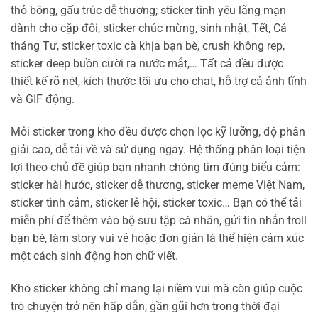
thỏ bông, gấu trúc dễ thương; sticker tình yêu lãng mạn
dành cho cặp đôi, sticker chúc mừng, sinh nhật, Tết, Cá
tháng Tư, sticker toxic cà khịa bạn bè, crush không rep,
sticker deep buồn cười ra nước mắt,… Tất cả đều được
thiết kế rõ nét, kích thước tối ưu cho chat, hỗ trợ cả ảnh tĩnh
và GIF động.
Mỗi sticker trong kho đều được chọn lọc kỹ lưỡng, độ phân
giải cao, dễ tải về và sử dụng ngay. Hệ thống phân loại tiện
lợi theo chủ đề giúp bạn nhanh chóng tìm đúng biểu cảm:
sticker hài hước, sticker dễ thương, sticker meme Việt Nam,
sticker tình cảm, sticker lễ hội, sticker toxic… Bạn có thể tải
miễn phí để thêm vào bộ sưu tập cá nhân, gửi tin nhắn troll
bạn bè, làm story vui vẻ hoặc đơn giản là thể hiện cảm xúc
một cách sinh động hơn chữ viết.
Kho sticker không chỉ mang lại niềm vui mà còn giúp cuộc
trò chuyện trở nên hấp dẫn, gần gũi hơn trong thời đại