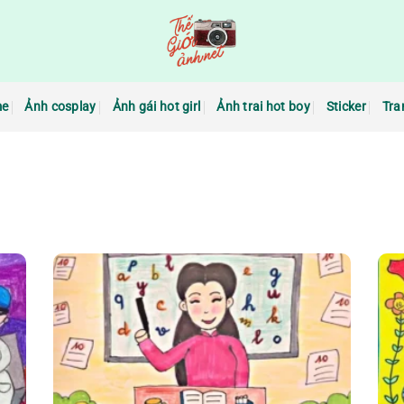
me
Ảnh cosplay
Ảnh gái hot girl
Ảnh trai hot boy
Sticker
Tra