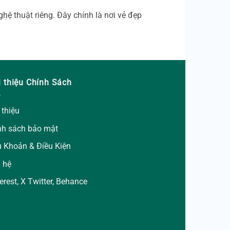
hệ thuật riêng. Đây chính là nơi vẻ đẹp
i thiệu Chính Sách
 thiệu
nh sách bảo mật
u Khoản & Điều Kiện
n hệ
erest
,
X Twitter
,
Behance