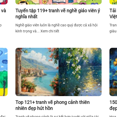
 và
Tuyển tập 119+ tranh vẽ nghề giáo viên ý
Tải
nghĩa nhất
Việ
p
Nghề giáo viên luôn là nghề cao quý được cả xã hội
Tran
kính trọng và... Xem chi tiết
giàu 
Top 121+ tranh vẽ phong cảnh thiên
150
nhiên đẹp hút hồn
đẹp
 đại
Tranh vẽ phong cảnh là sự kết hợp tuyệt vời giữa tài
Hoa 