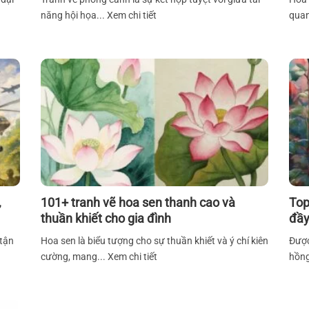
năng hội họa... Xem chi tiết
quan
,
101+ tranh vẽ hoa sen thanh cao và
Top
thuần khiết cho gia đình
đầy
 tận
Hoa sen là biểu tượng cho sự thuần khiết và ý chí kiên
Được
cường, mang... Xem chi tiết
hồng