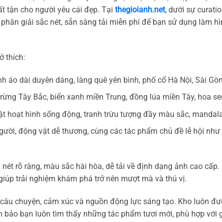
 tận cho người yêu cái đẹp. Tại
thegioianh.net
, dưới sự curati
phân giải sắc nét, sẵn sàng tải miễn phí để bạn sử dụng làm hìn
 thích:
nh áo dài duyên dáng, làng quê yên bình, phố cổ Hà Nội, Sài Gò
 rừng Tây Bắc, biển xanh miền Trung, đồng lúa miền Tây, hoa se
vật hoạt hình sống động, tranh trừu tượng đầy màu sắc, mandala 
ười, động vật dễ thương, cùng các tác phẩm chủ đề lễ hội như 
ét rõ ràng, màu sắc hài hòa, dễ tải về định dạng ảnh cao cấp. C
giúp trải nghiệm khám phá trở nên mượt mà và thú vị.
à câu chuyện, cảm xúc và nguồn động lực sáng tạo. Kho luôn 
m bảo bạn luôn tìm thấy những tác phẩm tươi mới, phù hợp với