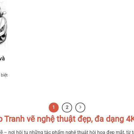
và
 biệt
1
2
p Tranh vẽ nghệ thuật đẹp, đa dạng 4
– nơi hội tụ những tác phẩm nghệ thuật hội họa đẹp mắt, từ t