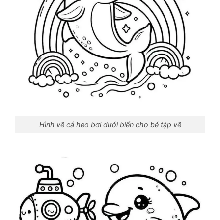
Hình vẽ cá heo bơi dưới biển cho bé tập vẽ