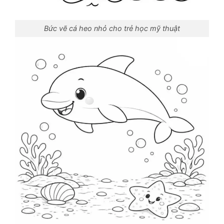
Bức vẽ cá heo nhỏ cho trẻ học mỹ thuật