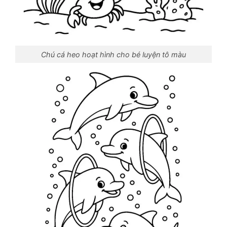
Chú cá heo hoạt hình cho bé luyện tô màu