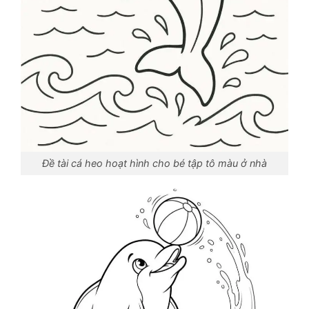
Đề tài cá heo hoạt hình cho bé tập tô màu ở nhà