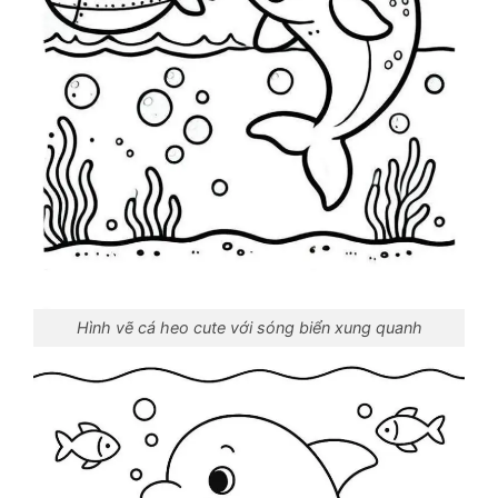
Hình vẽ cá heo cute với sóng biển xung quanh