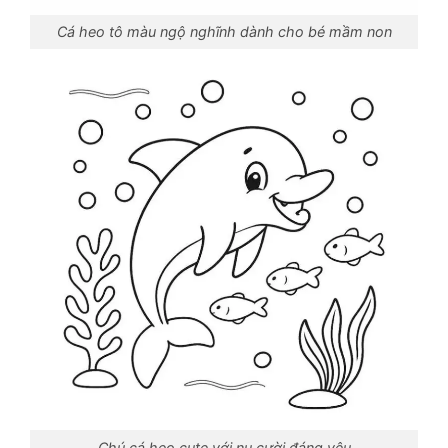
Cá heo tô màu ngộ nghĩnh dành cho bé mầm non
Chú cá heo cute với nụ cười đáng yêu