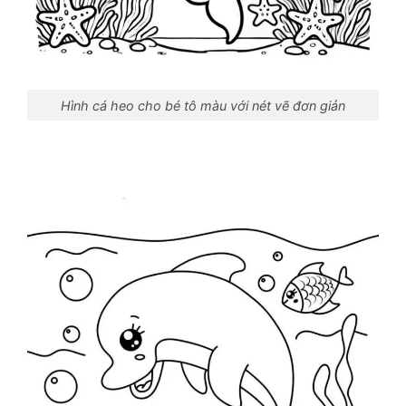
Hình cá heo cho bé tô màu với nét vẽ đơn giản