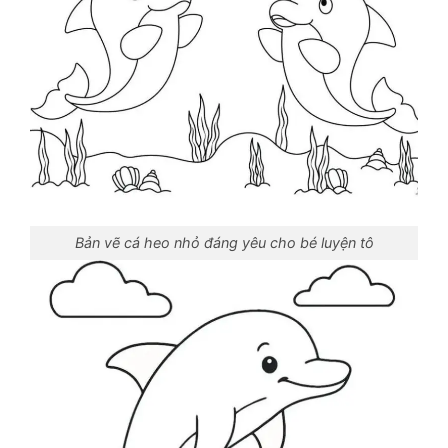
Bản vẽ cá heo nhỏ đáng yêu cho bé luyện tô