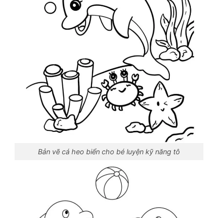
Bản vẽ cá heo biển cho bé luyện kỹ năng tô