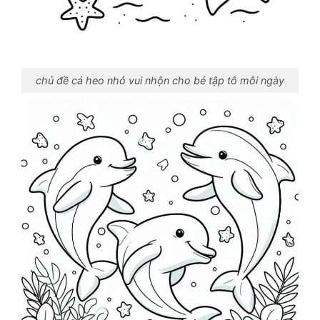
chủ đề cá heo nhỏ vui nhộn cho bé tập tô mỗi ngày