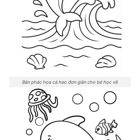
Bản phác họa cá heo đơn giản cho bé học vẽ