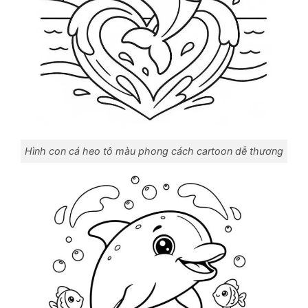
Hình con cá heo tô màu phong cách cartoon dễ thương