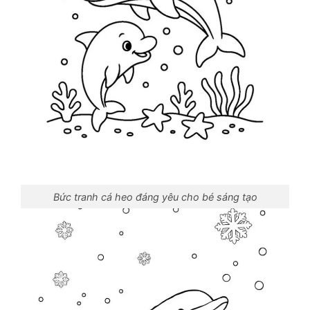
Bức tranh cá heo đáng yêu cho bé sáng tạo