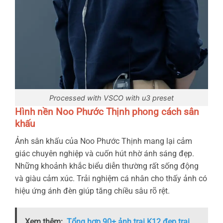
Processed with VSCO with u3 preset
Hình nền Noo Phước Thịnh phong cách sân
khấu
Ảnh sân khấu của Noo Phước Thịnh mang lại cảm
giác chuyên nghiệp và cuốn hút nhờ ánh sáng đẹp.
Những khoảnh khắc biểu diễn thường rất sống động
và giàu cảm xúc. Trải nghiệm cá nhân cho thấy ảnh có
hiệu ứng ánh đèn giúp tăng chiều sâu rõ rệt.
Xem thêm:
Tổng hợp 90+ ảnh trai K12 đẹp trai,