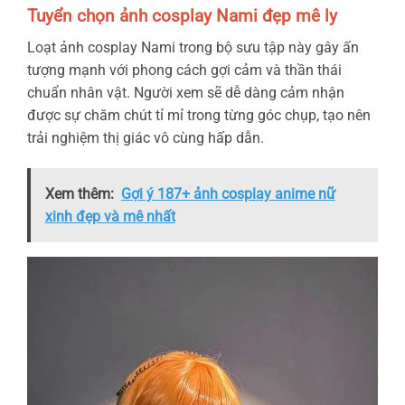
Tuyển chọn ảnh cosplay Nami đẹp mê ly
Loạt ảnh cosplay Nami trong bộ sưu tập này gây ấn
tượng mạnh với phong cách gợi cảm và thần thái
chuẩn nhân vật. Người xem sẽ dễ dàng cảm nhận
được sự chăm chút tỉ mỉ trong từng góc chụp, tạo nên
trải nghiệm thị giác vô cùng hấp dẫn.
Xem thêm:
Gợi ý 187+ ảnh cosplay anime nữ
xinh đẹp và mê nhất