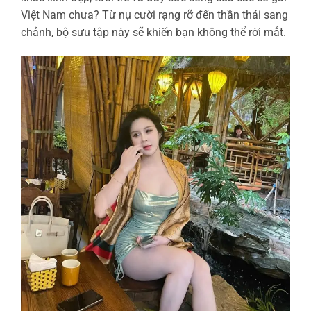
Việt Nam chưa? Từ nụ cười rạng rỡ đến thần thái sang
chảnh, bộ sưu tập này sẽ khiến bạn không thể rời mắt.