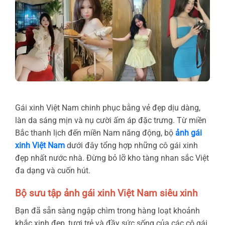
Gái xinh Việt Nam chinh phục bằng vẻ đẹp dịu dàng,
làn da sáng mịn và nụ cười ấm áp đặc trưng. Từ miền
Bắc thanh lịch đến miền Nam năng động, bộ
ảnh gái
xinh Việt Nam
dưới đây tổng hợp những cô gái xinh
đẹp nhất nước nhà. Đừng bỏ lỡ kho tàng nhan sắc Việt
đa dạng và cuốn hút.
Bộ sưu tập ảnh gái xinh Việt Nam siêu xinh
Bạn đã sẵn sàng ngập chìm trong hàng loạt khoảnh
khắc xinh đẹp, tươi trẻ và đầy sức sống của các cô gái