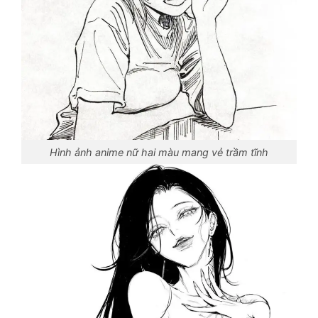
Hình ảnh anime nữ hai màu mang vẻ trầm tĩnh