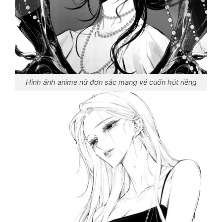
Hình ảnh anime nữ đơn sắc mang vẻ cuốn hút riêng