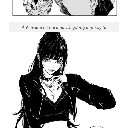
Ảnh anime nữ hai màu với gương mặt suy tư