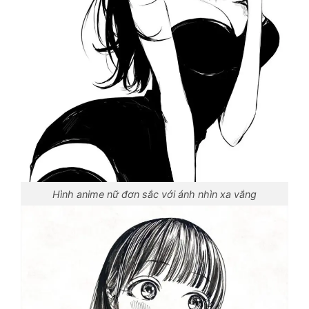
Hình anime nữ đơn sắc với ánh nhìn xa vắng